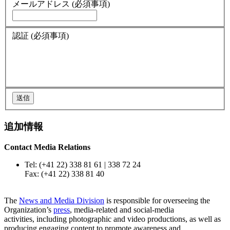
メールアドレス
(必須事項)
認証
(必須事項)
追加情報
Contact Media Relations
Tel: (+41 22) 338 81 61 | 338 72 24
Fax: (+41 22) 338 81 40
The
News and Media Division
is responsible for overseeing the
Organization’s
press
, media-related and social-media
activities, including photographic and video productions, as well as
producing engaging content to promote awareness and