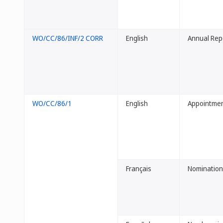
WO/CC/86/INF/2 CORR
English
Annual Repo
WO/CC/86/1
English
Appointment
Français
Nomination