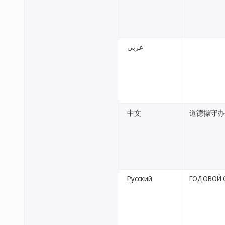
عربي
中文
道德操守办
Русский
ГОДОВОЙ 