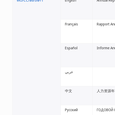
WO/CC/86/INF/1
English
Annual Rep
Français
Rapport An
Español
Informe An
عربي
中文
人力资源年
Русский
ГОДОВОЙ 