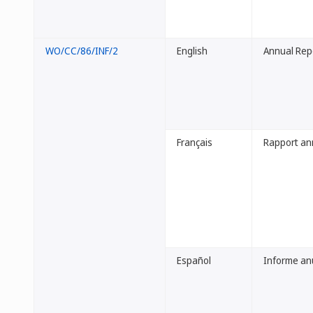
WO/CC/86/INF/2
English
Annual Repo
Français
Rapport an
Español
Informe anu