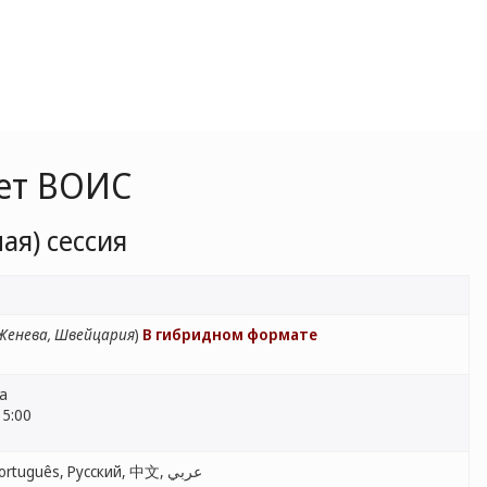
ет ВОИС
ая) сессия
Женева, Швейцария
)
В гибридном формате
ва
15:00
English, Français, Español, Português, Русский, 中文, عربي