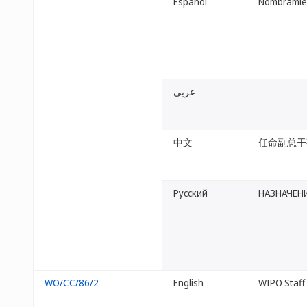
Español
Nombramien
عربي
中文
任命副总干
Русский
НАЗНАЧЕН
WO/CC/86/2
English
WIPO Staff