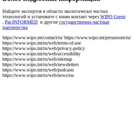
Найдите экспертов в области экологически чистых
технологий и установите с ними контакт через
WIPO Green
,
Pat-INFORMED
и другие
государственно-частные
партнерства
https://www.wipo.int/contact/ru/
https://www.wipo.int/pressroom/ru/
https://www.wipo.int/ru/web/terms-of-use
https://www.wipo.int/ru/web/privacy-policy
https://www.wipo.int/ru/web/accessibility
https://www.wipo.int/ru/web/sitemap
https://www.wipo.int/ru/web/newsletters
https://www.wipo.int/ru/web/podcasts
https://www.wipo.int/ru/web/news/rss