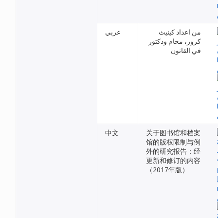
من اعداد كينيث
عربي
كروز، محام ودكتور
في القانون
中文
关于图书馆和档案
馆的版权限制与例
外的研究报告：经
更新和修订的内容
（2017年版）