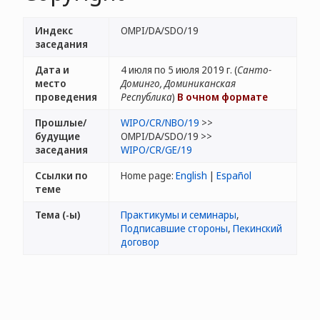
Индекс
OMPI/DA/SDO/19
заседания
Дата и
4 июля по 5 июля 2019 г. (
Санто-
место
Доминго, Доминиканская
проведения
Республика
)
В очном формате
Прошлые/
WIPO/CR/NBO/19
>>
будущие
OMPI/DA/SDO/19 >>
заседания
WIPO/CR/GE/19
Ссылки по
Home page:
English
|
Español
теме
Тема (-ы)
Практикумы и семинары
,
Подписавшие стороны
,
Пекинский
договор