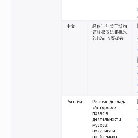
中文
经修订的关于博物
馆版权做法和挑战
的报告 内容提要
Русский
Резюме доклада
«Авторское
право в
деятельности
музеев:
практика и
проблемы» в