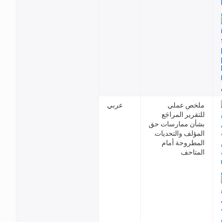
ملخص عملي
عربي
للتقرير المراجَع
بشأن ممارسات حق
المؤلف والتحديات
المطروحة أمام
المتاحف