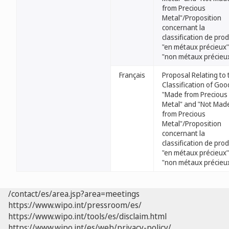
from Precious
Metal"/Proposition
concernant la
classification de prod
"en métaux précieux"
"non métaux précieu
Français
Proposal Relating to 
Classification of Goo
"Made from Precious
Metal" and "Not Mad
from Precious
Metal"/Proposition
concernant la
classification de prod
"en métaux précieux"
"non métaux précieu
/contact/es/area.jsp?area=meetings
https://www.wipo.int/pressroom/es/
https://www.wipo.int/tools/es/disclaim.html
https://www.wipo.int/es/web/privacy-policy/