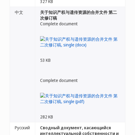
327 KB
中文
关于知识产权与遗传资源的合并文件 第二
次修订稿
Complete document
53 KB
Complete document
282 KB
Русский
Сводный документ, касающийся
интеллектуальной собственности и