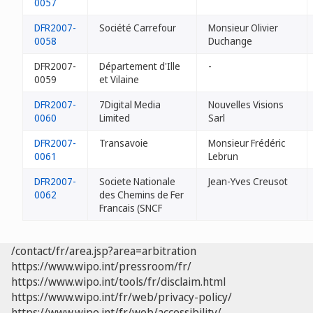
0057
DFR2007-
Société Carrefour
Monsieur Olivier
0058
Duchange
DFR2007-
Département d'Ille
-
0059
et Vilaine
DFR2007-
7Digital Media
Nouvelles Visions
0060
Limited
Sarl
DFR2007-
Transavoie
Monsieur Frédéric
0061
Lebrun
DFR2007-
Societe Nationale
Jean-Yves Creusot
0062
des Chemins de Fer
Francais (SNCF
/contact/fr/area.jsp?area=arbitration
https://www.wipo.int/pressroom/fr/
https://www.wipo.int/tools/fr/disclaim.html
https://www.wipo.int/fr/web/privacy-policy/
https://www.wipo.int/fr/web/accessibility/