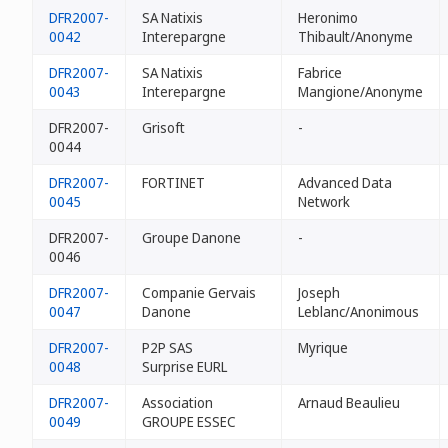
DFR2007-
SA Natixis
Heronimo
0042
Interepargne
Thibault/Anonyme
DFR2007-
SA Natixis
Fabrice
0043
Interepargne
Mangione/Anonyme
DFR2007-
Grisoft
-
0044
DFR2007-
FORTINET
Advanced Data
0045
Network
DFR2007-
Groupe Danone
-
0046
DFR2007-
Companie Gervais
Joseph
0047
Danone
Leblanc/Anonimous
DFR2007-
P2P SAS
Myrique
0048
Surprise EURL
DFR2007-
Association
Arnaud Beaulieu
0049
GROUPE ESSEC