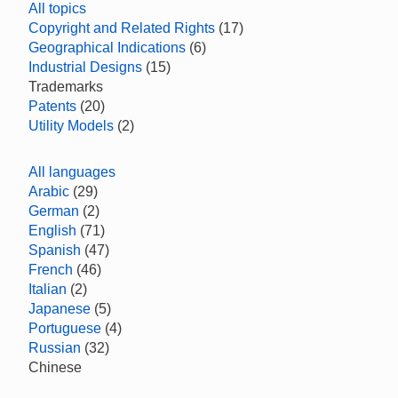
All topics
Copyright and Related Rights
(17)
Geographical Indications
(6)
Industrial Designs
(15)
Trademarks
Patents
(20)
Utility Models
(2)
All languages
Arabic
(29)
German
(2)
English
(71)
Spanish
(47)
French
(46)
Italian
(2)
Japanese
(5)
Portuguese
(4)
Russian
(32)
Chinese