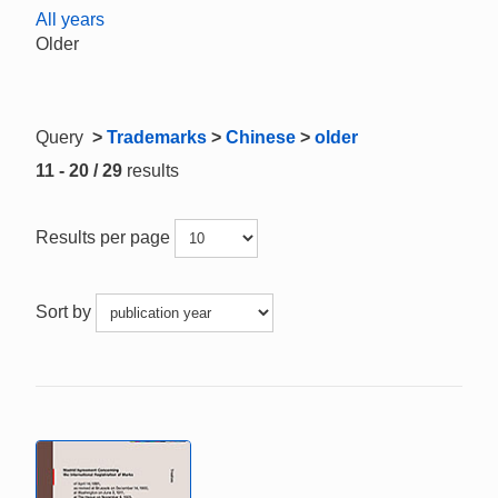
All years
Older
Query
>
Trademarks
>
Chinese
>
older
11 - 20 / 29
results
Results per page
Sort by