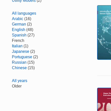
Utility Models
(2)
All languages
Arabic
(16)
German
(2)
English
(48)
Spanish
(27)
French
Italian
(1)
Japanese
(2)
Portuguese
(2)
Russian
(15)
Chinese
(15)
All years
Older