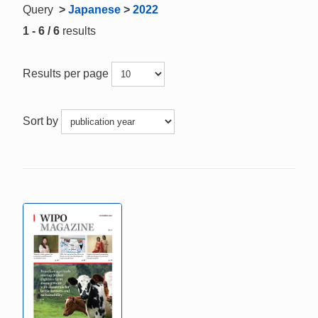
Query
>
Japanese
>
2022
1 - 6 / 6
results
Results per page
Sort by