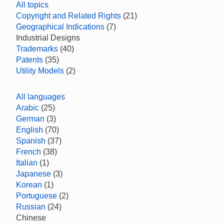
All topics
Copyright and Related Rights
(21)
Geographical Indications
(7)
Industrial Designs
Trademarks
(40)
Patents
(35)
Utility Models
(2)
All languages
Arabic
(25)
German
(3)
English
(70)
Spanish
(37)
French
(38)
Italian
(1)
Japanese
(3)
Korean
(1)
Portuguese
(2)
Russian
(24)
Chinese