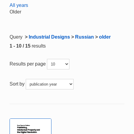
All years
Older
Query
>
Industrial Designs
>
Russian
>
older
1 - 10 / 15
results
Results per page
Sort by