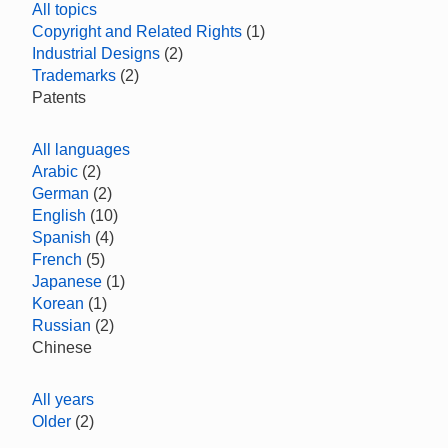
All topics
Copyright and Related Rights
(1)
Industrial Designs
(2)
Trademarks
(2)
Patents
All languages
Arabic
(2)
German
(2)
English
(10)
Spanish
(4)
French
(5)
Japanese
(1)
Korean
(1)
Russian
(2)
Chinese
All years
Older
(2)