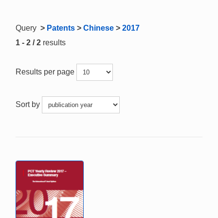
Query
>
Patents
>
Chinese
>
2017
1 - 2 / 2
results
Results per page
Sort by