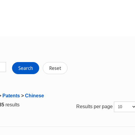
Search
Reset
>
Patents
>
Chinese
 35
results
Results per page