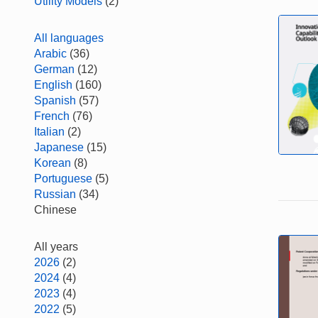
Utility Models
(2)
All languages
Arabic
(36)
German
(12)
English
(160)
Spanish
(57)
French
(76)
Italian
(2)
Japanese
(15)
Korean
(8)
Portuguese
(5)
Russian
(34)
Chinese
All years
2026
(2)
2024
(4)
2023
(4)
2022
(5)