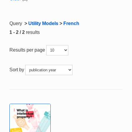
Query
>
Utility Models
>
French
1 - 2 / 2
results
Results per page
Sort by