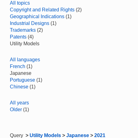
All topics
Copyright and Related Rights
(2)
Geographical Indications
(1)
Industrial Designs
(1)
Trademarks
(2)
Patents
(4)
Utility Models
All languages
French
(1)
Japanese
Portuguese
(1)
Chinese
(1)
All years
Older
(1)
Query
>
Utility Models
>
Japanese
>
2021