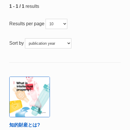
1 - 1 / 1
results
Results per page
Sort by
知的財産とは?