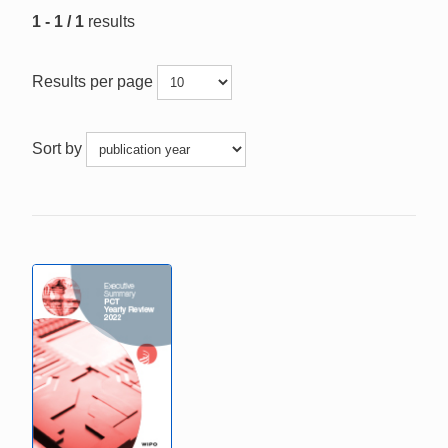
1 - 1 / 1
results
Results per page
Sort by