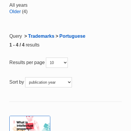
All years
Older
(4)
Query
>
Trademarks
>
Portuguese
1 - 4 / 4
results
Results per page
Sort by