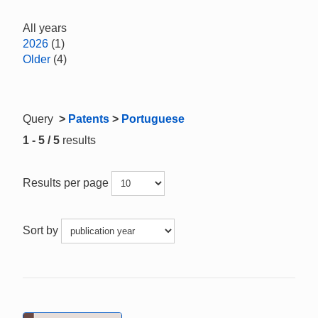
All years
2026
(1)
Older
(4)
Query
>
Patents
>
Portuguese
1 - 5 / 5
results
Results per page
Sort by