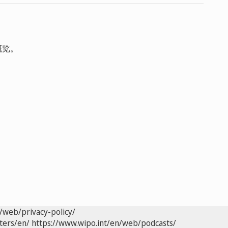
概览。
/web/privacy-policy/
ters/en/
https://www.wipo.int/en/web/podcasts/