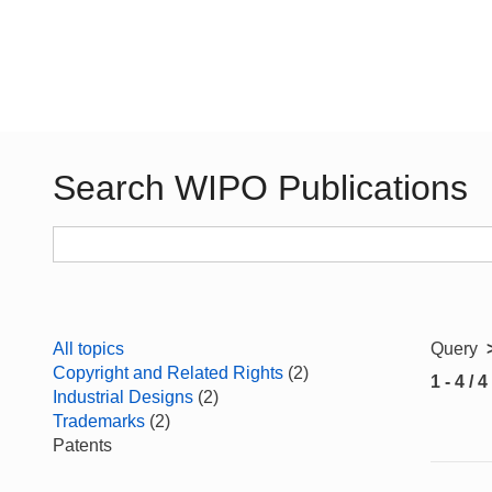
Search WIPO Publications
All topics
Query
Copyright and Related Rights
(2)
1 - 4 / 4
Industrial Designs
(2)
Trademarks
(2)
Patents