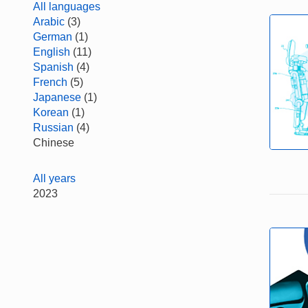
All languages
Arabic
(3)
German
(1)
English
(11)
Spanish
(4)
French
(5)
Japanese
(1)
Korean
(1)
Russian
(4)
Chinese
All years
2023