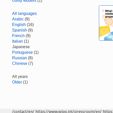
Utility Models
(1)
All languages
Arabic
(9)
English
(16)
Spanish
(9)
French
(9)
Italian
(1)
Japanese
Portuguese
(1)
Russian
(8)
Chinese
(7)
All years
Older
(1)
/contact/en/
https://www.wipo.int/pressroom/en/
https