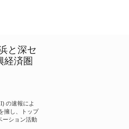
横浜と深セ
興経済圏
I) の速報によ
ーを擁し、トップ
ベーション活動