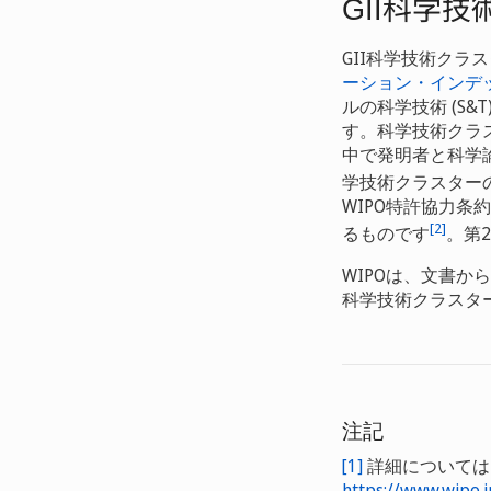
科学技
GII
GII科学技術ク
ーション・インデック
ルの科学技術 (S
す。科学技術クラ
中で発明者と科学論
学技術クラスター
WIPO特許協力条
[2]
るものです
。第
WIPOは、文書
科学技術クラスタ
注記
[1]
詳細については
https://www.wipo.i