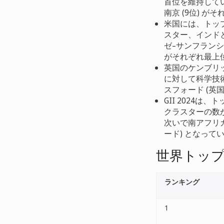
首位を維持していま
南京 (9位) が
米国には、トッ
スター、インド
ゼ–サンフラン
がそれぞれ最上
英国のケンブリ
に対して科学技術
スフォード (英
GII 2024
クラスターの数が
次いで南アフリカ
ード) となって
世界トッ
ランキング
1