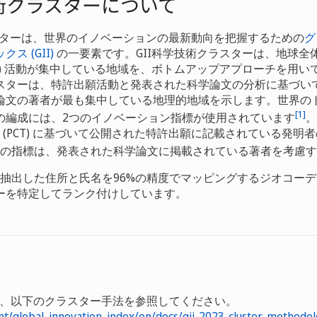
術クラスターについて
ラスターは、世界のイノベーションの最新動向を把握するための
グ
ス (GII)
の一要素です。GII科学技術クラスターは、地球全
&T) 活動が集中している地域を、ボトムアップアプローチを用
スターは、特許出願活動と発表された科学論文の分析に基づい
文の著者が最も集中している地理的地域を示します。世界のトッ
[1]
の編成には、2つのイノベーション指標が使用されています
。
約 (PCT) に基づいて公開された特許出願に記載されている発明
2の指標は、発表された科学論文に掲載されている著者を考慮
から抽出した住所と氏名を96%の精度でマッピングするジオコー
ーを特定してランク付けしています。
、以下のクラスター手法を参照してください。
nt/global_innovation_index/en/docs/gii-2023-cluster-methodol