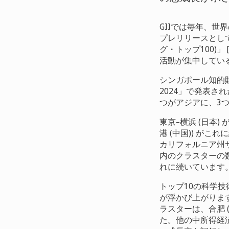
GIIでは毎年、世
プレリリースとして公開さ
グ・トップ100)」 
活動が集中してい
シンガポール知的財
2024」で発表さ
つがアジアに、3
東京–横浜 (日本
港 (中国)) が
カリフォルニア州
内のクラスターの数
れに続いています
トップ10の科学
が浮かび上がりま
ラスターは、合肥 (
た。他の中所得経済