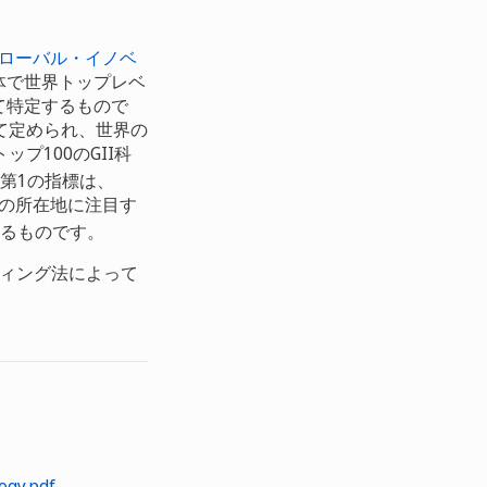
ローバル・イノベ
体で世界トップレベ
いて特定するもので
て定められ、世界の
プ100のGII科
第1の指標は、
者の所在地に注目す
するものです。
ディング法によって
ogy.pdf