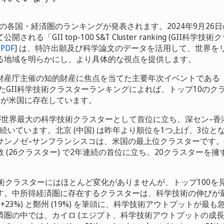
界の各国・経済圏のランキングが発表されます。2024年9月26日
れる「GII top-100 S&T Cluster ranking (GII科
[
PDF
] は、特許出願及び科学論文のデータを活用して、世界を
る地域を明らかにし、より具体的な視点を提供します。
産庁主催の知的財産に焦点を当てた主要年次イベントである「IP W
れたGII科学技術クラスターランキングによれば、トップ10のク
つが米国に存在しています。
) が世界最大の科学技術クラスターとして首位に立ち、深セン–香港
これに続いています。北京 (中国) は昨年より順位を1つ上げ、3位
サンノゼ–サンフランシスコは、米国の最上位クラスターです。
 (26クラスター) で2年連続の首位に立ち、20クラスターを
。
技術クラスターにはほとんど変化がありませんが、トップ100を
す。中所得経済圏に存在するクラスターは、科学技術の伸びが
+23%) と鄭州 (19%) を筆頭に、科学技術アウトプットが最
圏の中では、カイロ (エジプト、科学技術アウトプットの成長率