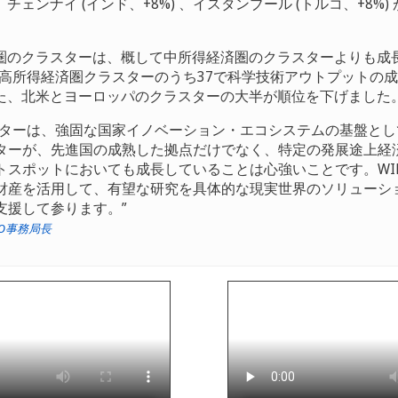
ェンナイ (インド、+8%) 、イスタンブール (トルコ、+8%)
圏のクラスターは、概して中所得経済圏のクラスターよりも成
3の高所得経済圏クラスターのうち37で科学技術アウトプットの
た、北米とヨーロッパのクラスターの大半が順位を下げました
ターは、強固な国家イノベーション・エコシステムの基盤とし
ターが、先進国の成熟した拠点だけでなく、特定の発展途上経
トスポットにおいても成長していることは心強いことです。WI
財産を活用して、有望な研究を具体的な現実世界のソリューシ
支援して参ります。
PO事務局長