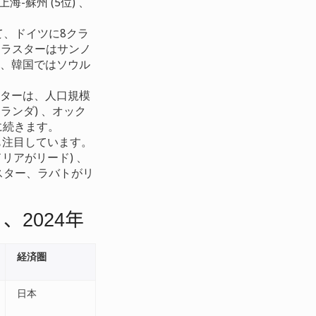
海-蘇州 (5位) 、
て、ドイツに8クラ
クラスターはサンノ
ル、韓国ではソウル
スターは、人口規模
ランダ) 、オック
れに続きます。
にも注目しています。
リアがリード) 、
ラスター、ラバトがリ
、
年
)
2024
経済圏
日本