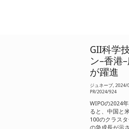
GII科学
ン–香港
が躍進
ジュネーブ, 2024/0
PR/2024/924
WIPOの202
ると、中国と米
100のクラス
の急成長が示