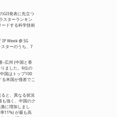
のGII発表に先立つ
学技術クラスターランキン
リードする科学技術
eek @ SG
ラスターのうち、7
–広州 (中国と香
となりました。6位の
中国はトップ100
擁する米国が僅差でこ
見ると、異なる状況
最も強く、中国のク
も急激に増加しまし
11%) が最も高