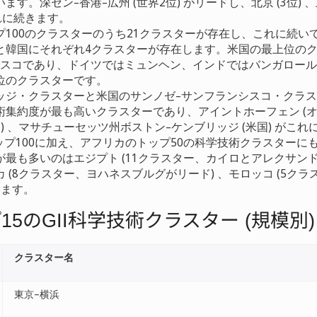
す。深セン–香港–広州 (世界2位) がリードし、北京 (3位) 、上
それに続きます。
プ100のクラスターのうち21クラスターが存在し、これに続い
と韓国にそれぞれ4クラスターが存在します。米国の最上位の
シスコであり、ドイツではミュンヘン、インドではバンガロー
位のクラスターです。
ッジ・クラスターと米国のサンノゼ–サンフランシスコ・クラ
集約度が最も高いクラスターであり、アイントホーフェン (オ
国) 、マサチューセッツ州ボストン–ケンブリッジ (米国) がこ
は、トップ100に加え、アフリカのトップ50の科学技術クラスター
最も多いのはエジプト (11クラスター、カイロとアレクサンド
 (8クラスター、ヨハネスブルグがリード) 、モロッコ (5ク
います。
の
科学技術クラスター
規模別
プ
15
GII
(
クラスター名
東京–横浜