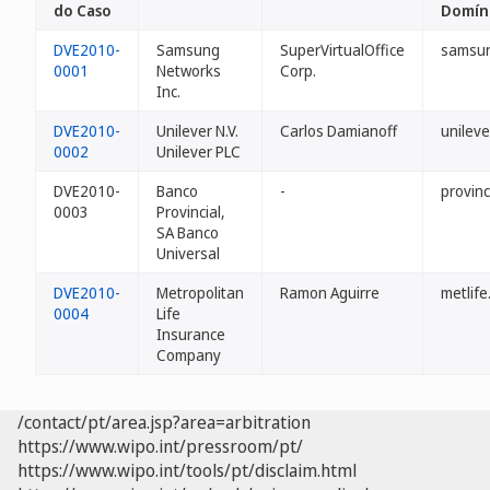
do Caso
Domín
DVE2010-
Samsung
SuperVirtualOffice
samsun
0001
Networks
Corp.
Inc.
DVE2010-
Unilever N.V.
Carlos Damianoff
unileve
0002
Unilever PLC
DVE2010-
Banco
-
provinc
0003
Provincial,
SA Banco
Universal
DVE2010-
Metropolitan
Ramon Aguirre
metlife
0004
Life
Insurance
Company
/contact/pt/area.jsp?area=arbitration
https://www.wipo.int/pressroom/pt/
https://www.wipo.int/tools/pt/disclaim.html