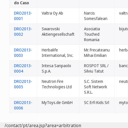
do Caso
DRO2013-
Valtra Oy Ab
Narcis
valtr
0001
Somesfalean
DRO2013-
Swarovski
Asociatia
bijut
0002
Aktiengesellschaft
Touched
Romania
DRO2013-
Herbalife
Mr. Frecateanu
herb
0003
International, Inc.
Mihai Emilian
DRO2013-
Intesa Sanpaolo
ROSPOT SRL /
banc
0004
S.p.A.
Silviu Tatut
DRO2013-
Neutron Fire
S.C. Sistem
neut
0005
Technologies Ltd
Soft Network
S.R.L.
DRO2013-
MyToys.de GmbH
SC Erfi Kids Srl
myto
0006
/contact/pt/area.jsp?area=arbitration