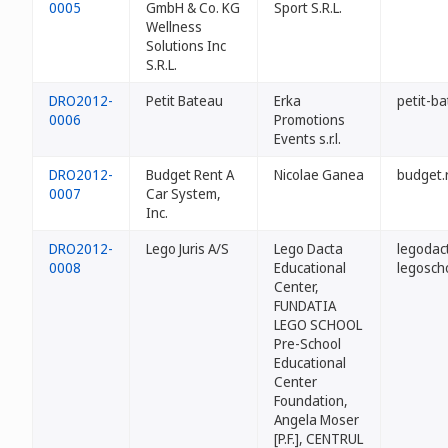
0005
GmbH & Co. KG
Sport S.R.L.
Wellness
Solutions Inc
S.R.L.
DRO2012-
Petit Bateau
Erka
petit-ba
0006
Promotions
Events s.r.l.
DRO2012-
Budget Rent A
Nicolae Ganea
budget.
0007
Car System,
Inc.
DRO2012-
Lego Juris A/S
Lego Dacta
legodac
0008
Educational
legosch
Center,
FUNDATIA
LEGO SCHOOL
Pre-School
Educational
Center
Foundation,
Angela Moser
[P.F.], CENTRUL