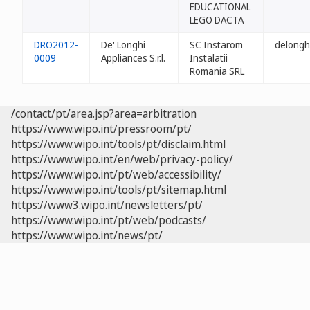
EDUCATIONAL
LEGO DACTA
DRO2012-
De' Longhi
SC Instarom
delonghi
0009
Appliances S.r.l.
Instalatii
Romania SRL
/contact/pt/area.jsp?area=arbitration
https://www.wipo.int/pressroom/pt/
https://www.wipo.int/tools/pt/disclaim.html
https://www.wipo.int/en/web/privacy-policy/
https://www.wipo.int/pt/web/accessibility/
https://www.wipo.int/tools/pt/sitemap.html
https://www3.wipo.int/newsletters/pt/
https://www.wipo.int/pt/web/podcasts/
https://www.wipo.int/news/pt/