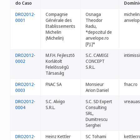
do Caso
Domíni
DRO2012-
Compagnie
Osnaga
michelin
0001
Générale des
Theodor
anvelop
Etablissements
Radu,
Michelin
*depozitul de
(Michelin)
anvelope.ro
[P.J.]*
DRO2012-
M.F.H. Fejlesztõ
S.C. CAMIGI
intimiss
0002
Korlátolt
CONCEPT
Felelõsségû
S.R.L.
Társaság
DRO2012-
FNAC SA
Monsieur
fnac.ro
0003
Arion Daniel
DRO2012-
S.C. Alvigo
S.C. SD Expert
vreauas
0004
S.R.L.
Consulting
SRL,
Dumitrescu
Serghei
DRO2012-
Heinz Kettler
SC Tohami
kettler.r