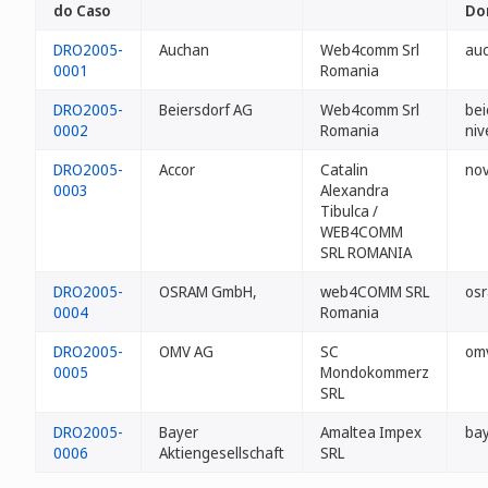
do Caso
Do
DRO2005-
Auchan
Web4comm Srl
auc
0001
Romania
DRO2005-
Beiersdorf AG
Web4comm Srl
bei
0002
Romania
niv
DRO2005-
Accor
Catalin
nov
0003
Alexandra
Tibulca /
WEB4COMM
SRL ROMANIA
DRO2005-
OSRAM GmbH,
web4COMM SRL
osr
0004
Romania
DRO2005-
OMV AG
SC
omv
0005
Mondokommerz
SRL
DRO2005-
Bayer
Amaltea Impex
bay
0006
Aktiengesellschaft
SRL