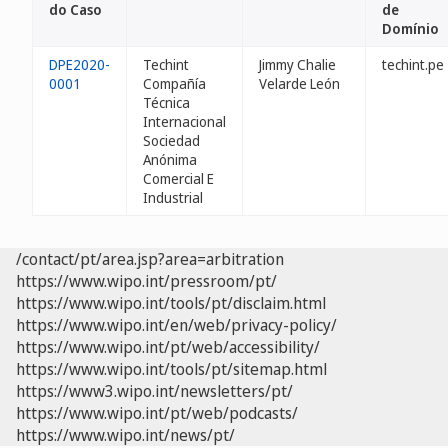
do Caso
de
Domínio
DPE2020-
Techint
Jimmy Chalie
techint.pe
0001
Compañía
Velarde León
Técnica
Internacional
Sociedad
Anónima
Comercial E
Industrial
/contact/pt/area.jsp?area=arbitration
https://www.wipo.int/pressroom/pt/
https://www.wipo.int/tools/pt/disclaim.html
https://www.wipo.int/en/web/privacy-policy/
https://www.wipo.int/pt/web/accessibility/
https://www.wipo.int/tools/pt/sitemap.html
https://www3.wipo.int/newsletters/pt/
https://www.wipo.int/pt/web/podcasts/
https://www.wipo.int/news/pt/