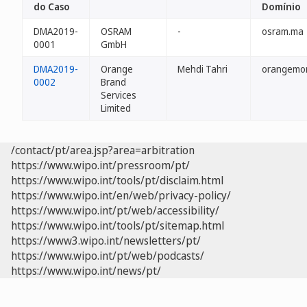
do Caso
Domínio
DMA2019-
OSRAM
-
osram.ma
0001
GmbH
DMA2019-
Orange
Mehdi Tahri
orangemo
0002
Brand
Services
Limited
/contact/pt/area.jsp?area=arbitration
https://www.wipo.int/pressroom/pt/
https://www.wipo.int/tools/pt/disclaim.html
https://www.wipo.int/en/web/privacy-policy/
https://www.wipo.int/pt/web/accessibility/
https://www.wipo.int/tools/pt/sitemap.html
https://www3.wipo.int/newsletters/pt/
https://www.wipo.int/pt/web/podcasts/
https://www.wipo.int/news/pt/