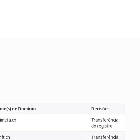
me(s) de Domínio
Decisões
mimeta.cn
Transferência
do registro
nft.cn
Transferência