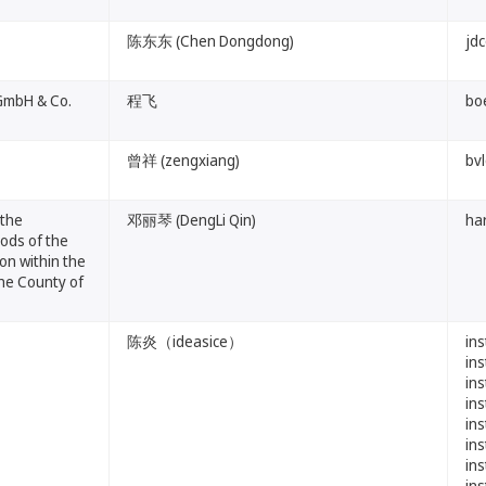
陈东东 (Chen Dongdong)
jd
GmbH & Co.
程飞
bo
曾祥 (zengxiang)
bv
 the
邓丽琴 (DengLi Qin)
ha
ods of the
on within the
the County of
陈炎（ideasice）
in
in
in
in
in
in
in
in