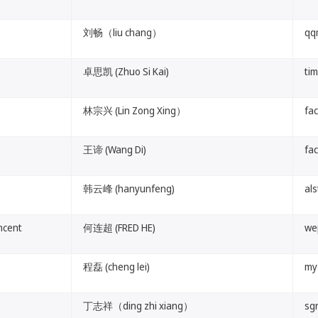
刘畅（liu chang）
qq
卓思凯 (Zhuo Si Kai)
ti
林宗兴 (Lin Zong Xing）
fa
王谛 (Wang Di)
fa
韩云峰 (hanyunfeng)
als
ent
何连超 (FRED HE)
we
程磊 (cheng lei)
my
丁志祥（ding zhi xiang）
sg