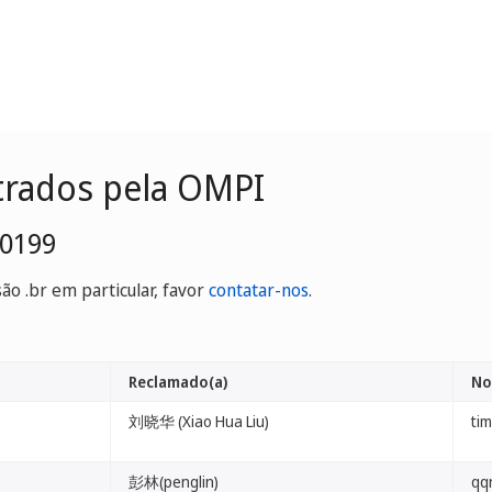
trados pela OMPI
-0199
o .br em particular, favor
contatar-nos
.
Reclamado(a)
No
刘晓华 (Xiao Hua Liu)
ti
彭林(penglin)
qq