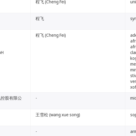
程飞 (Cheng Fei)
un
程飞
sy
程飞 (Cheng Fei)
ad
afr
afr
bH
cla
ko
me
mi
st
ve
xo
d（腾讯控股有限公
-
mi
王雪松 (wang xue song)
so
-
ar