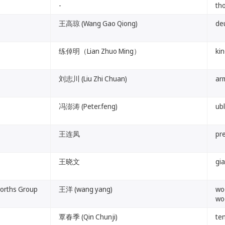
-
tho
王高琼 (Wang Gao Qiong)
de
练倬明（Lian Zhuo Ming）
ki
刘志川 (Liu Zhi Chuan)
ar
冯澎涛 (Peter.feng)
ub
王连凤
pre
王晓文
gi
hs Group
王洋 (wang yang)
wo
wo
覃春季 (Qin Chunji)
te