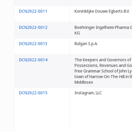
DCN2022-0011
Koninklijke Douwe Egberts B.V.
DCN2022-0012
Boehringer Ingelheim Pharma 
KG
DCN2022-0013
Bulgari S.p.A.
DCN2022-0014
The Keepers and Governors of
Possessions, Revenues and Go
Free Grammar School of John Ly
town of Harrow-On-The-Hill in 
Middlesex
DCN2022-0015
Instagram, LLC