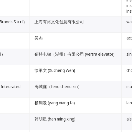
in
in
s S.à r.l.)
上海有裕文化创意有限公司
wa
吴杰
ac
司）
佰特电梯（湖州）有限公司 (vertra elevator)
sin
徐承文 (Xucheng Wen)
ch
tegrated
冯城鑫（feng cheng xin）
ma
杨翔发 (yang xiang fa)
la
韩明星 (han ming xing)
al