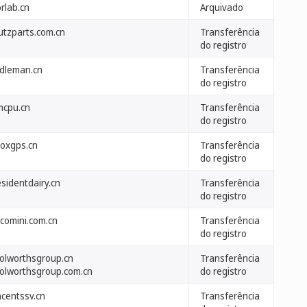
rlab.cn
Arquivado
utzparts.com.cn
Transferência
do registro
ndleman.cn
Transferência
do registro
mcpu.cn
Transferência
do registro
loxgps.cn
Transferência
do registro
sidentdairy.cn
Transferência
do registro
acomini.com.cn
Transferência
do registro
olworthsgroup.cn
Transferência
olworthsgroup.com.cn
do registro
ncentssv.cn
Transferência