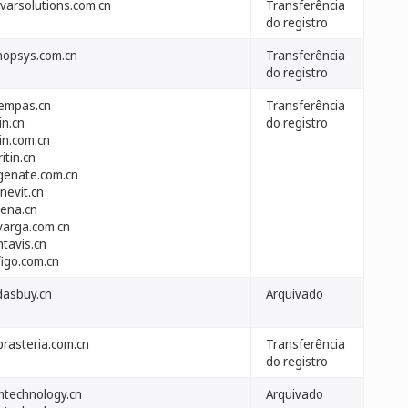
ivarsolutions.com.cn
Transferência
do registro
nopsys.com.cn
Transferência
do registro
empas.cn
Transferência
in.cn
do registro
in.com.cn
ritin.cn
genate.com.cn
nevit.cn
rena.cn
ivarga.com.cn
ntavis.cn
figo.com.cn
dasbuy.cn
Arquivado
prasteria.com.cn
Transferência
do registro
mtechnology.cn
Arquivado