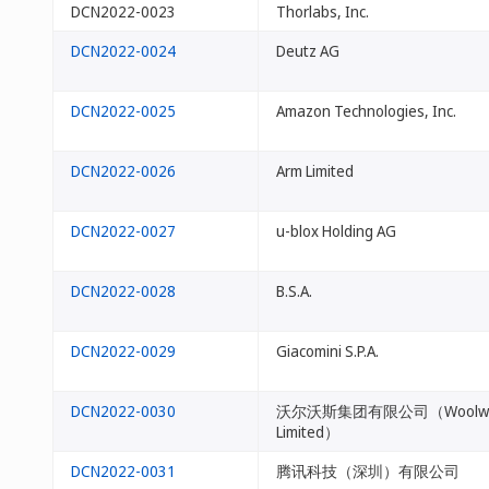
DCN2022-0023
Thorlabs, Inc.
DCN2022-0024
Deutz AG
DCN2022-0025
Amazon Technologies, Inc.
DCN2022-0026
Arm Limited
DCN2022-0027
u-blox Holding AG
DCN2022-0028
B.S.A.
DCN2022-0029
Giacomini S.P.A.
DCN2022-0030
沃尔沃斯集团有限公司（Woolwort
Limited）
DCN2022-0031
腾讯科技（深圳）有限公司