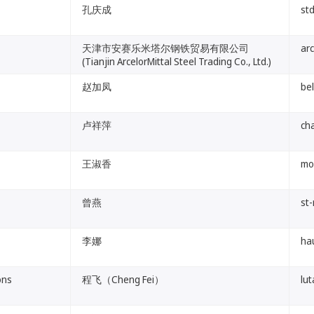
孔庆成
st
天津市安赛乐米塔尔钢铁贸易有限公司
arc
(Tianjin ArcelorMittal Steel Trading Co., Ltd.)
赵加凤
bel
卢祥萍
ch
王淑香
mo
曾燕
st
李娜
ha
ons
程飞（Cheng Fei）
lut