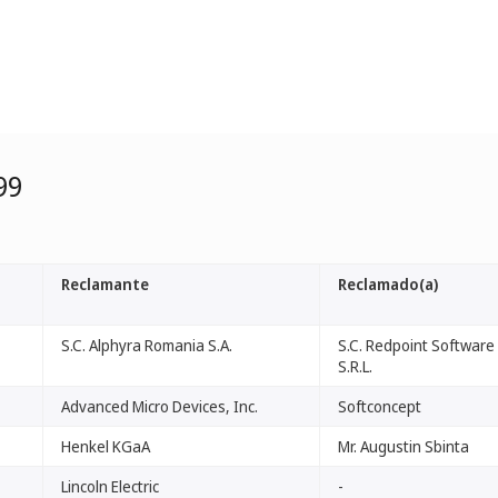
99
Reclamante
Reclamado(a)
S.C. Alphyra Romania S.A.
S.C. Redpoint Software
S.R.L.
Advanced Micro Devices, Inc.
Softconcept
Henkel KGaA
Mr. Augustin Sbinta
Lincoln Electric
-