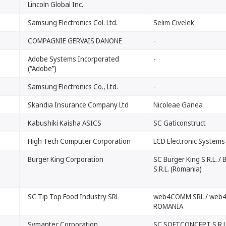
Lincoln Global Inc.
Samsung Electronics Col. Ltd.
Selim Civelek
COMPAGNIE GERVAIS DANONE
-
Adobe Systems Incorporated
-
(“Adobe”)
Samsung Electronics Co., Ltd.
-
Skandia Insurance Company Ltd
Nicoleae Ganea
Kabushiki Kaisha ASICS
SC Gaticonstruct
High Tech Computer Corporation
LCD Electronic Systems
Burger King Corporation
SC Burger King S.R.L. / 
S.R.L. (Romania)
SC Tip Top Food Industry SRL
web4COMM SRL / web
ROMANIA
Symantec Corporation
SC SOFTCONCEPT S.R.L