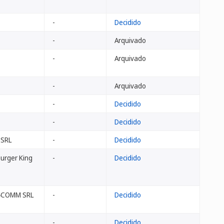
-
Decidido
-
Arquivado
-
Arquivado
-
Arquivado
-
Decidido
-
Decidido
 SRL
-
Decidido
Burger King
-
Decidido
4COMM SRL
-
Decidido
.,
-
Decidido