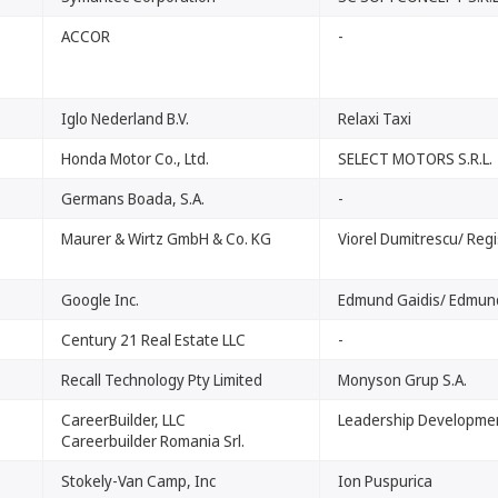
ACCOR
-
Iglo Nederland B.V.
Relaxi Taxi
Honda Motor Co., Ltd.
SELECT MOTORS S.R.L.
Germans Boada, S.A.
-
Maurer & Wirtz GmbH & Co. KG
Viorel Dumitrescu/ Regi
Google Inc.
Edmund Gaidis/ Edmun
Century 21 Real Estate LLC
-
Recall Technology Pty Limited
Monyson Grup S.A.
CareerBuilder, LLC
Leadership Developmen
Careerbuilder Romania Srl.
Stokely-Van Camp, Inc
Ion Puspurica