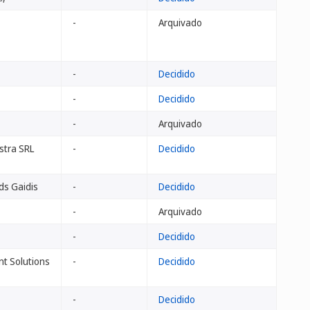
-
Arquivado
-
Decidido
-
Decidido
-
Arquivado
stra SRL
-
Decidido
ds Gaidis
-
Decidido
-
Arquivado
-
Decidido
t Solutions
-
Decidido
-
Decidido