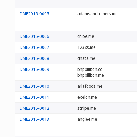
DME2015-0005
adamsandremers.me
DME2015-0006
chloe.me
DME2015-0007
123xs.me
DME2015-0008
dnata.me
DME2015-0009
bhpbilliton.cc
bhpbilliton.me
DME2015-0010
arlafoods.me
DME2015-0011
exelon.me
DME2015-0012
striipe.me
DME2015-0013
anglee.me