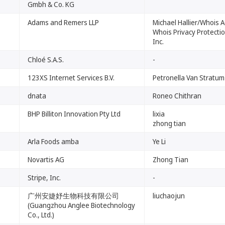
Gmbh & Co. KG
Adams and Remers LLP
Michael Hallier/Whois 
Whois Privacy Protectio
Inc.
Chloé S.A.S.
-
123XS Internet Services B.V.
Petronella Van Stratum
dnata
Roneo Chithran
BHP Billiton Innovation Pty Ltd
lixia
zhong tian
Arla Foods amba
Ye Li
Novartis AG
Zhong Tian
Stripe, Inc.
-
广州安婕妤生物科技有限公司
liuchaojun
(Guangzhou Anglee Biotechnology
Co., Ltd.)