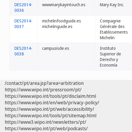
DES2014-
wwwmarykayintouch.es
Mary Kay Inc.
0036
DES2014-
michelinfoodguide.es
Compagnie
0037
michelinguide.es
Générale des
Etablissements
Michelin
DES2014-
campusisde.es
Instituto
0038
Superior de
Derecho y
Economía
/contact/pt/area.jsp?area=arbitration
https://www.wipo.int/pressroom/pt/
https://www.wipo.int/tools/pt/disclaim.html
https://www.wipo.int/en/web/privacy-policy/
https://www.wipo.int/pt/web/accessibility/
https://www.wipo.int/tools/pt/sitemap.html
https://www3.wipo.int/newsletters/pt/
https://www.wipo.int/pt/web/podcasts/