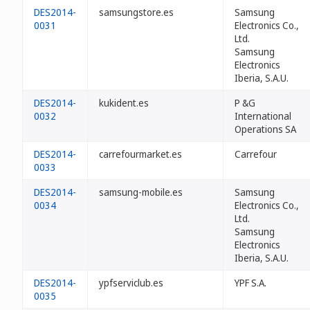
DES2014-
samsungstore.es
Samsung
0031
Electronics Co.,
Ltd.
Samsung
Electronics
Iberia, S.A.U.
DES2014-
kukident.es
P &G
0032
International
Operations SA
DES2014-
carrefourmarket.es
Carrefour
0033
DES2014-
samsung-mobile.es
Samsung
0034
Electronics Co.,
Ltd.
Samsung
Electronics
Iberia, S.A.U.
DES2014-
ypfserviclub.es
YPF S.A.
0035