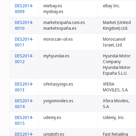
DES2014-
miebay.es
eBay Inc.
0009
myebay.es
DES2014-
marketespaña.com.es
Market (United
0010
marketespaña.es
Kingdom) Ltd.
DES2014-
moroccan-oil.es
Moroccanoil
0011
Israel, Ltd.
DES2014-
myhyundai.es
Hyundai Motor
0012
Company
Hyundai Motor
España S.L.U.
DES2014-
ofertasyoigo.es
XFERA
0013
MOVILES, S.A.
DES2014-
yoigomoviles.es
Xfera Moviles,
0014
S.A.
DES2014-
udemy.es
Udemy, Inc.
0015
DES2014-
uniqloth.es
Fast Retailing