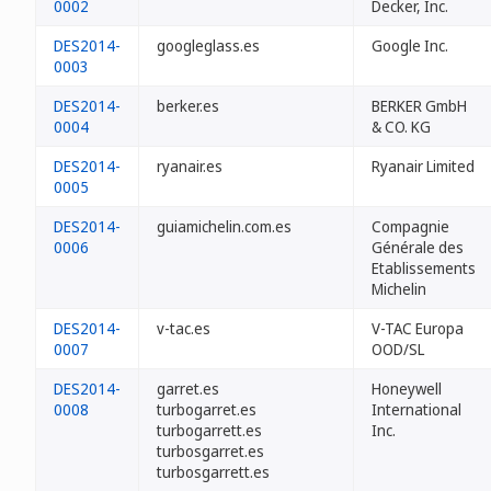
0002
Decker, Inc.
DES2014-
googleglass.es
Google Inc.
0003
DES2014-
berker.es
BERKER GmbH
0004
& CO. KG
DES2014-
ryanair.es
Ryanair Limited
0005
DES2014-
guiamichelin.com.es
Compagnie
0006
Générale des
Etablissements
Michelin
DES2014-
v-tac.es
V-TAC Europa
0007
OOD/SL
DES2014-
garret.es
Honeywell
0008
turbogarret.es
International
turbogarrett.es
Inc.
turbosgarret.es
turbosgarrett.es