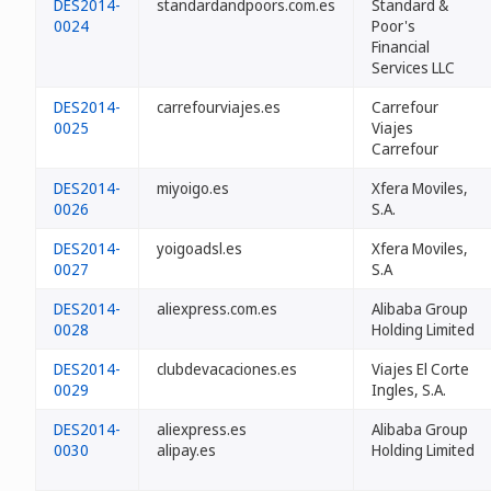
DES2014-
standardandpoors.com.es
Standard &
0024
Poor's
Financial
Services LLC
DES2014-
carrefourviajes.es
Carrefour
0025
Viajes
Carrefour
DES2014-
miyoigo.es
Xfera Moviles,
0026
S.A.
DES2014-
yoigoadsl.es
Xfera Moviles,
0027
S.A
DES2014-
aliexpress.com.es
Alibaba Group
0028
Holding Limited
DES2014-
clubdevacaciones.es
Viajes El Corte
0029
Ingles, S.A.
DES2014-
aliexpress.es
Alibaba Group
0030
alipay.es
Holding Limited