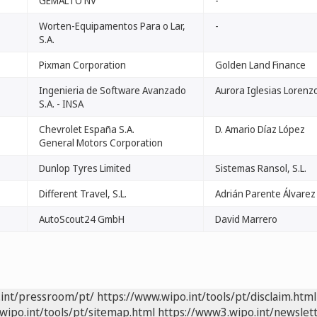
GEMALTO NV
-
Worten-Equipamentos Para o Lar,
-
S.A.
Pixman Corporation
Golden Land Finance
Ingenieria de Software Avanzado
Aurora Iglesias Lorenz
S.A. - INSA
Chevrolet España S.A.
D. Amario Díaz López
General Motors Corporation
Dunlop Tyres Limited
Sistemas Ransol, S.L.
Different Travel, S.L.
Adrián Parente Álvarez
AutoScout24 GmbH
David Marrero
.int/pressroom/pt/
https://www.wipo.int/tools/pt/disclaim.html
wipo.int/tools/pt/sitemap.html
https://www3.wipo.int/newslett