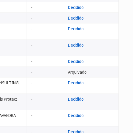
-
Decidido
-
Decidido
-
Decidido
-
Decidido
-
Decidido
-
Arquivado
NSULTING,
-
Decidido
s Protect
-
Decidido
SAAVEDRA
-
Decidido
z
-
Decidido