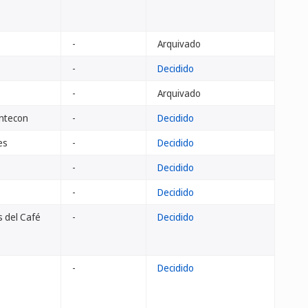
-
Arquivado
-
Decidido
-
Arquivado
ntecon
-
Decidido
es
-
Decidido
-
Decidido
-
Decidido
s del Café
-
Decidido
-
Decidido