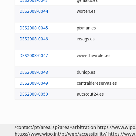
DES2008-0043
gemalto.es
DES2008-0044
worten.es
DES2008-0045
pixman.es
DES2008-0046
insags.es
DES2008-0047
www-chevrolet.es
DES2008-0048
dunlop.es
DES2008-0049
centraldereservas.es
DES2008-0050
autscout24.es
/contact/pt/area.jsp?area=arbitration
https://www.wipo
https://www.wipo.int/pt/web/accessibility/
https://www.