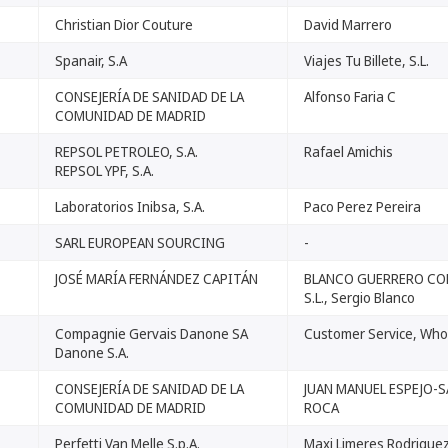
Christian Dior Couture
David Marrero
Spanair, S.A
Viajes Tu Billete, S.L.
CONSEJERÍA DE SANIDAD DE LA
Alfonso Faria C
COMUNIDAD DE MADRID
REPSOL PETROLEO, S.A.
Rafael Amichis
REPSOL YPF, S.A.
Laboratorios Inibsa, S.A.
Paco Perez Pereira
SARL EUROPEAN SOURCING
-
JOSÉ MARÍA FERNÁNDEZ CAPITÁN
BLANCO GUERRERO CO
S.L., Sergio Blanco
Compagnie Gervais Danone SA
Customer Service, Whoi
Danone S.A.
CONSEJERÍA DE SANIDAD DE LA
JUAN MANUEL ESPEJO-
COMUNIDAD DE MADRID
ROCA
Perfetti Van Melle S.p.A.
Maxi Limeres Rodrigue