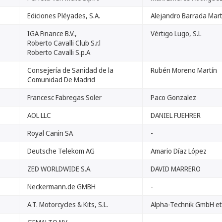
Ediciones Pléyades, S.A.
Alejandro Barrada Mart
IGA Finance B.V.,
Vértigo Lugo, S.L
Roberto Cavalli Club S.r.l
Roberto Cavalli S.p.A
Consejería de Sanidad de la
Rubén Moreno Martín
Comunidad De Madrid
Francesc Fabregas Soler
Paco Gonzalez
AOL LLC
DANIEL FUEHRER
Royal Canin SA
-
Deutsche Telekom AG
Amario Díaz López
ZED WORLDWIDE S.A.
DAVID MARRERO
Neckermann.de GMBH
-
A.T. Motorcycles & Kits, S.L.
Alpha-Technik GmbH et