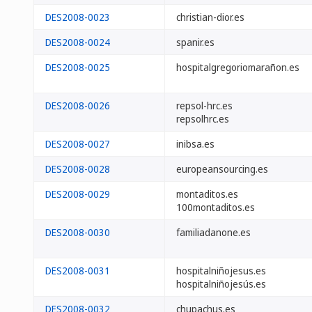
DES2008-0023
christian-dior.es
DES2008-0024
spanir.es
DES2008-0025
hospitalgregoriomarañon.es
DES2008-0026
repsol-hrc.es
repsolhrc.es
DES2008-0027
inibsa.es
DES2008-0028
europeansourcing.es
DES2008-0029
montaditos.es
100montaditos.es
DES2008-0030
familiadanone.es
DES2008-0031
hospitalniñojesus.es
hospitalniñojesús.es
DES2008-0032
chupachus.es