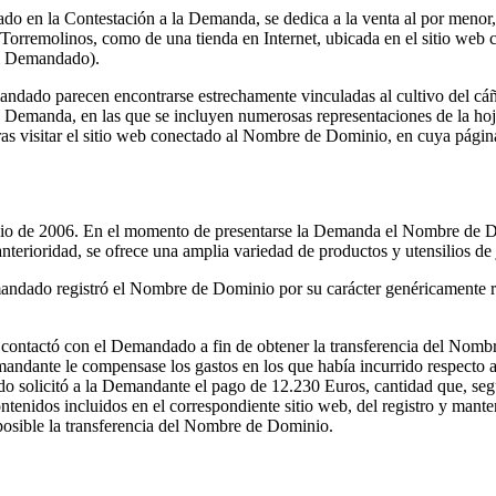
 en la Contestación a la Demanda, se dedica a la venta al por menor, en
 Torremolinos, como de una tienda en Internet, ubicada en el sitio web
el Demandado).
ndado parecen encontrarse estrechamente vinculadas al cultivo del cáña
a Demanda, en las que se incluyen numerosas representaciones de la h
ras visitar el sitio web conectado al Nombre de Dominio, en cuya págin
io de 2006. En el momento de presentarse la Demanda el Nombre de Do
terioridad, se ofrece una amplia variedad de productos y utensilios de
ndado registró el Nombre de Dominio por su carácter genéricamente ref
 contactó con el Demandado a fin de obtener la transferencia del Nom
emandante le compensase los gastos en los que había incurrido respecto 
ado solicitó a la Demandante el pago de 12.230 Euros, cantidad que, seg
ontenidos incluidos en el correspondiente sitio web, del registro y ma
 posible la transferencia del Nombre de Dominio.