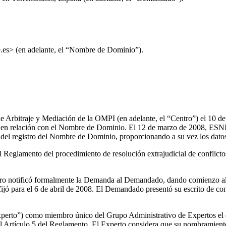
.es> (en adelante, el “Nombre de Dominio”).
de Arbitraje y Mediación de la OMPI (en adelante, el “Centro”) el 10 
ral en relación con el Nombre de Dominio. El 12 de marzo de 2008, ESNIC
el registro del Nombre de Dominio, proporcionando a su vez los datos d
l Reglamento del procedimiento de resolución extrajudicial de conflict
ntro notificó formalmente la Demanda al Demandado, dando comienzo a
fijó para el 6 de abril de 2008. El Demandado presentó su escrito de co
perto”) como miembro único del Grupo Administrativo de Expertos el dí
l Artículo 5 del Reglamento. El Experto considera que su nombramiento