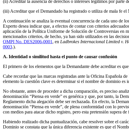
(ii) Acreditar la ausencia de derechos o intereses legítimos por par
(iii) Acreditar que el Demandado ha registrado o utiliza de mala fe 
A continuación se analiza la eventual concurrencia de cada uno de lo
Experto desea indicar que, a efectos de contar con criterios adecuados 
aplicación de la Política Uniforme de Solución de Controversias en 
mencionados criterios, de hecho, ya han sido utilizados en las decisio
OMPI No. DES2006-0001
, en
Ladbrokes Internacional Limited v. Ho
0003
.
).
A. Identidad o similitud hasta el punto de causar confusión
El primero de los elementos que la Demandante debe acreditar es que
Cabe recordar que las marcas registradas ante la Oficina Española de 
elemento la cuestión clave es determinar si el nombre de dominio es
No obstante, antes de proceder a dicha comparación, es preciso anali
denominación “Piensa en verde” es genérica y que, por tanto, la De
Reglamento dicha alegación debe ser rechazada. En efecto, la Demanda
denominación “Piensa en verde”, de plena conformidad con lo previs
con medios para atacar dicho registro, pero esta pretensión supera de 
Habiendo realizado dicha puntualización, cabe resolver sobre el c
Dominio se constata que la única diferencia existente es que el Nomb