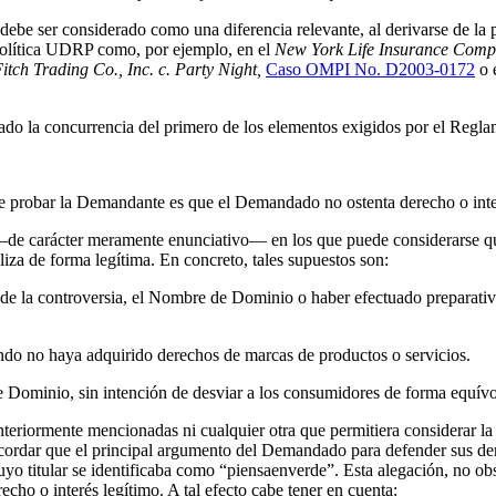
debe ser considerado como una diferencia relevante, al derivarse de la 
Política UDRP como, por ejemplo, en el
New York Life Insurance Comp
tch Trading Co., Inc. c. Party Night,
Caso OMPI No. D2003-0172
o 
do la concurrencia del primero de los elementos exigidos por el Regl
e probar la Demandante es que el Demandado no ostenta derecho o int
—de carácter meramente enunciativo— en los que puede considerarse que
liza de forma legítima. En concreto, tales supuestos son:
so de la controversia, el Nombre de Dominio o haber efectuado preparativ
ndo no haya adquirido derechos de marcas de productos o servicios.
de Dominio, sin intención de desviar a los consumidores de forma equ
nteriormente mencionadas ni cualquier otra que permitiera considerar la 
ordar que el principal argumento del Demandado para defender sus de
uyo titular se identificaba como “piensaenverde”. Esta alegación, no ob
ho o interés legítimo. A tal efecto cabe tener en cuenta: