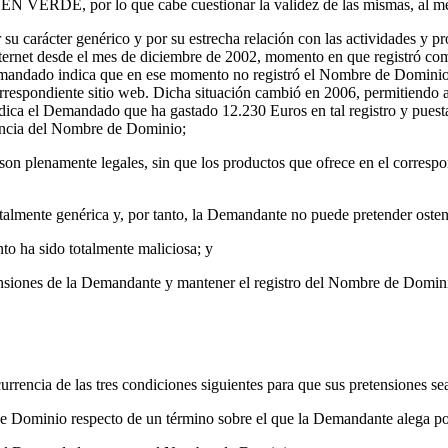
N VERDE, por lo que cabe cuestionar la validez de las mismas, al men
arácter genérico y por su estrecha relación con las actividades y produ
nternet desde el mes de diciembre de 2002, momento en que registró com
ado indica que en ese momento no registró el Nombre de Dominio por
correspondiente sitio web. Dicha situación cambió en 2006, permitiend
indica el Demandado que ha gastado 12.230 Euros en tal registro y puest
rencia del Nombre de Dominio;
on plenamente legales, sin que los productos que ofrece en el correspon
almente genérica y, por tanto, la Demandante no puede pretender osten
to ha sido totalmente maliciosa; y
etensiones de la Demandante y mantener el registro del Nombre de Domi
rencia de las tres condiciones siguientes para que sus pretensiones se
 de Dominio respecto de un término sobre el que la Demandante alega po