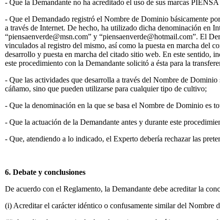
- Que la Demandante no ha acreditado el uso de sus marcas PIENSA E
- Que el Demandado registró el Nombre de Dominio básicamente por su c
a través de Internet. De hecho, ha utilizado dicha denominación en I
“piensaenverde@msn.com” y “piensaenverde@hotmail.com”. El Demand
vinculados al registro del mismo, así como la puesta en marcha del 
desarrollo y puesta en marcha del citado sitio web. En este sentido, 
este procedimiento con la Demandante solicitó a ésta para la transfe
- Que las actividades que desarrolla a través del Nombre de Dominio s
cáñamo, sino que pueden utilizarse para cualquier tipo de cultivo;
- Que la denominación en la que se basa el Nombre de Dominio es tot
- Que la actuación de la Demandante antes y durante este procedimien
- Que, atendiendo a lo indicado, el Experto debería rechazar las pr
6. Debate y conclusiones
De acuerdo con el Reglamento, la Demandante debe acreditar la concur
(i) Acreditar el carácter idéntico o confusamente similar del Nombre