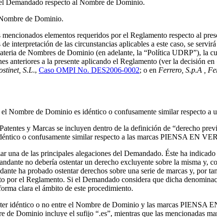
te del Demandado respecto al Nombre de Dominio.
el Nombre de Dominio.
s mencionados elementos requeridos por el Reglamento respecto al presen
de interpretación de las circunstancias aplicables a este caso, se servir
materia de Nombres de Dominio (en adelante, la “Política UDRP”), la cu
nes anteriores a la presente aplicando el Reglamento (ver la decisión en
stinet, S.L
.,
Caso OMPI No. DES2006-0002
; o en
Ferrero, S.p.A , Fe
 el Nombre de Dominio es idéntico o confusamente similar respecto a un
Patentes y Marcas se incluyen dentro de la definición de “derecho previ
 idéntico o confusamente similar respecto a las marcas PIENSA EN VER
zar una de las principales alegaciones del Demandado. Éste ha indicado
mandante no debería ostentar un derecho excluyente sobre la misma y, 
nte ha probado ostentar derechos sobre una serie de marcas y, por tant
to por el Reglamento. Si el Demandado considera que dicha denominaci
forma clara el ámbito de este procedimiento.
arácter idéntico o no entre el Nombre de Dominio y las marcas PIEN
re de Dominio incluye el sufijo “.es”, mientras que las mencionadas mar