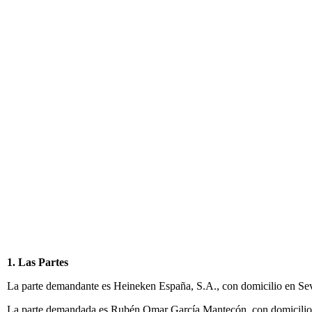
1. Las Partes
La parte demandante es Heineken España, S.A., con domicilio en Sev
La parte demandada es Rubén Omar García Mantecón, con domicilio 