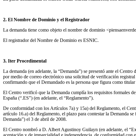
2. El Nombre de Dominio y el Registrador
La demanda tiene como objeto el nombre de dominio <piensaenverde
El registrador del Nombre de Dominio es ESNIC.
3. Iter Procedimental
La demanda (en adelante, la “Demanda”) se presentó ante el Centro 
por medio de correo electrónico una solicitud de verificación regist
confirmando que el Demandado es la persona que figura como titular d
El Centro verificó que la Demanda cumplía los requisitos formales de
España (“.ES”) (en adelante, el “Reglamento”).
De conformidad con los Artículos 7a) y 15a) del Reglamento, el Ce
artículo 16.a) del Reglamento, el plazo para contestar la Demanda se 
Demanda”) el 3 de abril de 2008.
El Centro nombró a D. Albert Agustinoy Guilayn (en adelante, el “Ex
aceptación y de imparcialidad e independencia, de conformidad con e