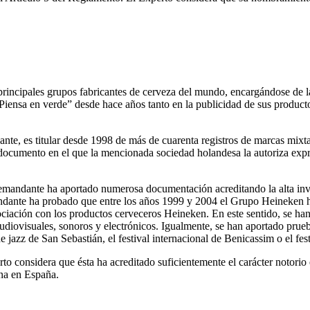
rincipales grupos fabricantes de cerveza del mundo, encargándose de la
Piensa en verde” desde hace años tanto en la publicidad de sus producto
e, es titular desde 1998 de más de cuarenta registros de marcas mixt
cumento en el que la mencionada sociedad holandesa la autoriza expres
ante ha aportado numerosa documentación acreditando la alta inversi
andante ha probado que entre los años 1999 y 2004 el Grupo Heineken h
ción con los productos cerveceros Heineken. En este sentido, se han 
udiovisuales, sonoros y electrónicos. Igualmente, se han aportado pr
e jazz de San Sebastián, el festival internacional de Benicassim o el fe
rto considera que ésta ha acreditado suficientemente el carácter not
na en España.