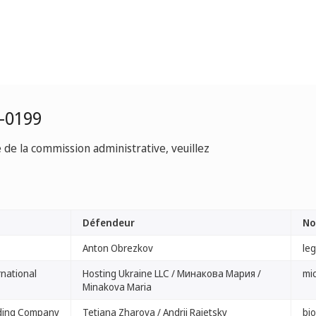
-0199
e de la commission administrative, veuillez
Défendeur
No
Anton Obrezkov
le
rnational
Hosting Ukraine LLC / Минакова Мария /
mi
Minakova Maria
lding Company
Tetiana Zharova / Andrii Raietsky
bio