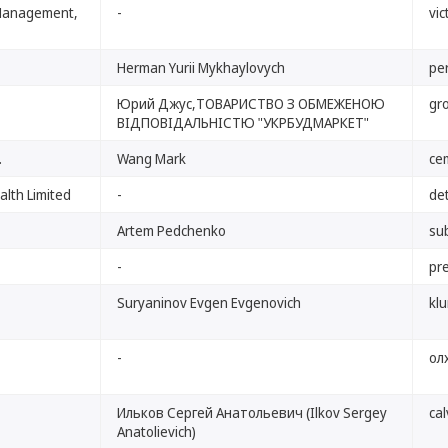
 Management,
-
vic
Herman Yurii Mykhaylovych
pe
Юрий Джус,ТОВАРИСТВО З ОБМЕЖЕНОЮ
gr
ВІДПОВІДАЛЬНІСТЮ "УКРБУДМАРКЕТ"
.
Wang Mark
ce
alth Limited
-
de
Artem Pedchenko
su
-
pr
Suryaninov Evgen Evgenovich
kl
-
ол
Ильков Сергей Анатольевич (Ilkov Sergey
cal
Anatolievich)