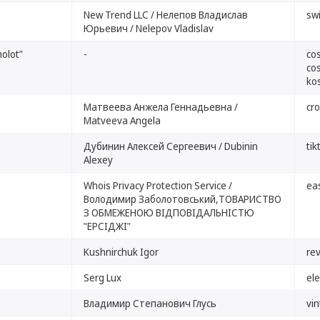
New Trend LLC / Нелепов Владислав
sw
Юрьевич / Nelepov Vladislav
molot”
-
co
co
ko
Матвеева Анжела Геннадьевна /
cr
Matveeva Angela
Дубинин Алексей Сергеевич / Dubinin
tik
Alexey
Whois Privacy Protection Service /
ea
Володимир Заболотовський,ТОВАРИСТВО
З ОБМЕЖЕНОЮ ВІДПОВІДАЛЬНІСТЮ
"ЕРСІДЖІ"
Kushnirchuk Igor
re
Serg Lux
ele
Владимир Степанович Глусь
vi