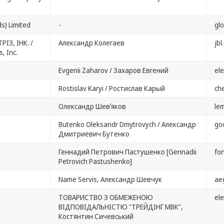
s) Limited
-
gl
ІЗ, ІНК. /
Александр Колегаев
jbl
, Inc.
Evgenii Zaharov / Захаров Евгений
el
Rostislav Karyi / Ростислав Карый
ch
Олександр Шевʼяков
le
Butenko Oleksandr Dmytrovych / Александр
go
Дмитриевич Бутенко
Геннадий Петрович Пастушенко [Gennadii
fo
Petrovich Pastushenko]
Name Servis, Александр Шевчук
ae
ТОВАРИСТВО З ОБМЕЖЕНОЮ
el
ВІДПОВІДАЛЬНІСТЮ "ТРЕЙДІНГ МВК",
Костянтин Сичевський