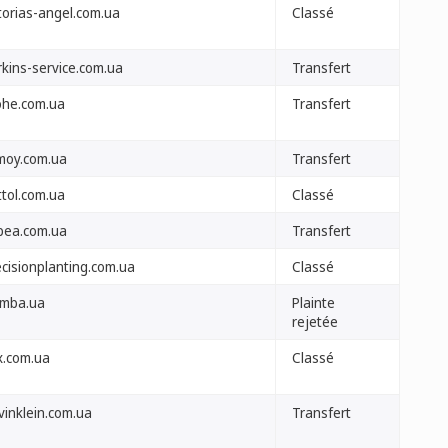
torias-angel.com.ua
Classé
rkins-service.com.ua
Transfert
ohe.com.ua
Transfert
moy.com.ua
Transfert
ttol.com.ua
Classé
bea.com.ua
Transfert
ecisionplanting.com.ua
Classé
umba.ua
Plainte
rejetée
х.com.ua
Classé
vinklein.com.ua
Transfert