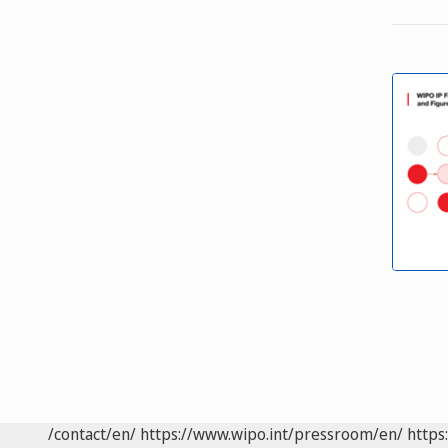
/contact/en/
https://www.wipo.int/pressroom/en/
https