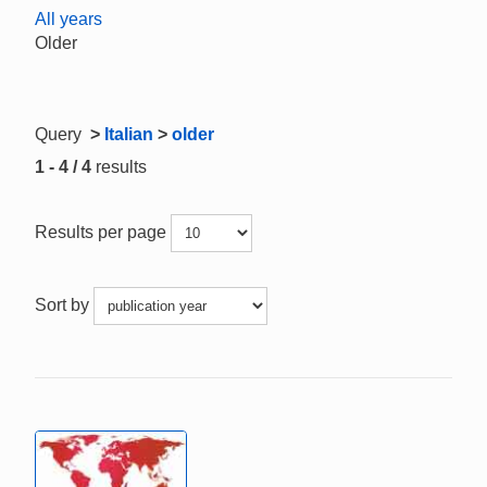
All years
Older
Query
>
Italian
>
older
1 - 4 / 4
results
Results per page
Sort by