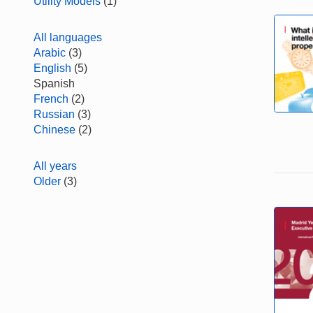
Utility Models
(1)
All languages
Arabic
(3)
English
(5)
Spanish
French
(2)
Russian
(3)
Chinese
(2)
All years
Older
(3)