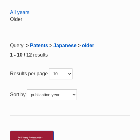
All years
Older
Query
>
Patents
>
Japanese
>
older
1 - 10 / 12
results
Results per page
Sort by