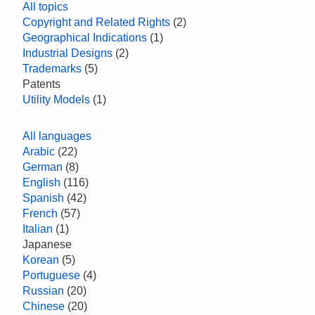
All topics
Copyright and Related Rights
(2)
Geographical Indications
(1)
Industrial Designs
(2)
Trademarks
(5)
Patents
Utility Models
(1)
All languages
Arabic
(22)
German
(8)
English
(116)
Spanish
(42)
French
(57)
Italian
(1)
Japanese
Korean
(5)
Portuguese
(4)
Russian
(20)
Chinese
(20)