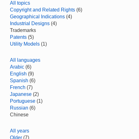
All topics
Copyright and Related Rights
(6)
Geographical Indications
(4)
Industrial Designs
(4)
Trademarks
Patents
(5)
Utility Models
(1)
All languages
Arabic
(6)
English
(9)
Spanish
(6)
French
(7)
Japanese
(2)
Portuguese
(1)
Russian
(6)
Chinese
All years
Older
(7)