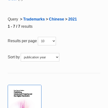
Query
>
Trademarks
>
Chinese
>
2021
1 - 7 / 7
results
Results per page
Sort by