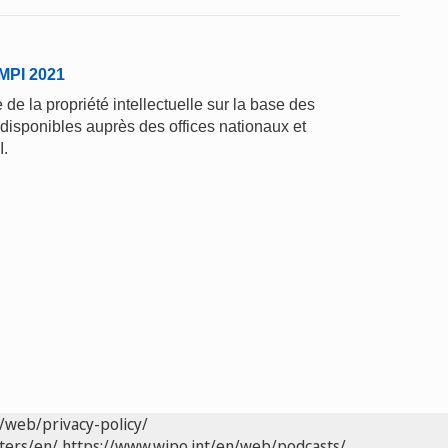
'OMPI 2021
de la propriété intellectuelle sur la base des
 disponibles auprès des offices nationaux et
I.
/web/privacy-policy/
ters/en/
https://www.wipo.int/en/web/podcasts/