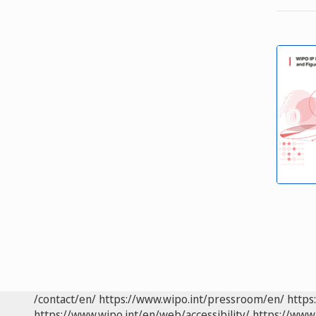
/contact/en/
https://www.wipo.int/pressroom/en/
https
https://www.wipo.int/en/web/accessibility/
https://www.