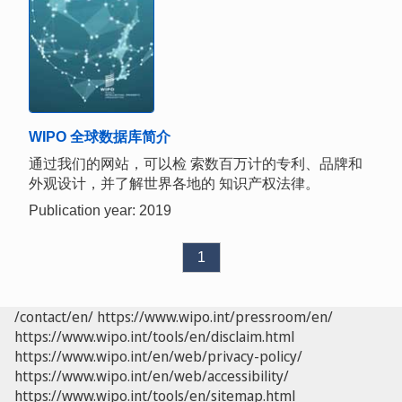
WIPO 全球数据库简介
通过我们的网站，可以检 索数百万计的专利、品牌和
外观设计，并了解世界各地的 知识产权法律。
Publication year: 2019
1
/contact/en/
https://www.wipo.int/pressroom/en/
https://www.wipo.int/tools/en/disclaim.html
https://www.wipo.int/en/web/privacy-policy/
https://www.wipo.int/en/web/accessibility/
https://www.wipo.int/tools/en/sitemap.html