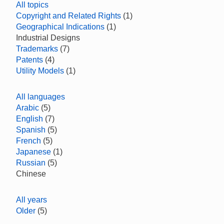
All topics
Copyright and Related Rights
(1)
Geographical Indications
(1)
Industrial Designs
Trademarks
(7)
Patents
(4)
Utility Models
(1)
All languages
Arabic
(5)
English
(7)
Spanish
(5)
French
(5)
Japanese
(1)
Russian
(5)
Chinese
All years
Older
(5)