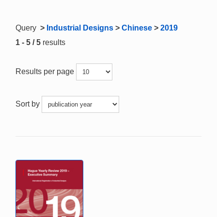
Query
>
Industrial Designs
>
Chinese
>
2019
1 - 5 / 5
results
Results per page
Sort by