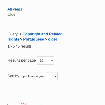
All years
Older
Query
>
Copyright and Related
Rights
>
Portuguese
>
older
1 - 5 / 5
results
Results per page
Sort by