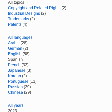
All topics
Copyright and Related Rights
(2)
Industrial Designs
(2)
Trademarks
(2)
Patents
(4)
All languages
Arabic
(28)
German
(2)
English
(58)
Spanish
French
(32)
Japanese
(3)
Korean
(2)
Portuguese
(13)
Russian
(29)
Chinese
(29)
All years
2023