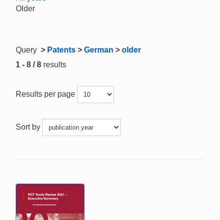
Older
Query
>
Patents
>
German
>
older
1 - 8 / 8
results
Results per page
Sort by