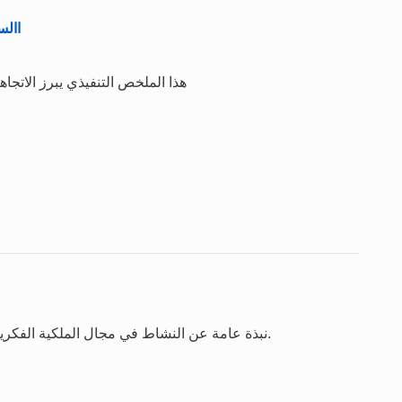
االستع
هذا الملخص التنفيذي يبرز الاتجاه
نبذة عامة عن النشاط في مجال الملكية الفكرية استنادا إلى آخر سنة تتوافر بشأنها الإحصاءات الكاملة.