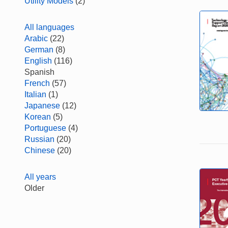
Utility Models
(2)
All languages
Arabic
(22)
German
(8)
English
(116)
Spanish
French
(57)
Italian
(1)
Japanese
(12)
Korean
(5)
Portuguese
(4)
Russian
(20)
Chinese
(20)
All years
Older