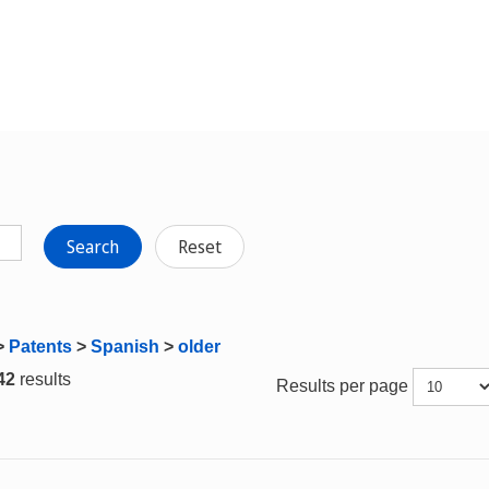
Search
Reset
>
Patents
>
Spanish
>
older
 42
results
Results per page