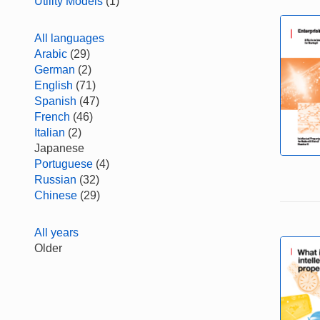
Utility Models
(1)
All languages
Arabic
(29)
German
(2)
English
(71)
Spanish
(47)
French
(46)
Italian
(2)
Japanese
Portuguese
(4)
Russian
(32)
Chinese
(29)
All years
Older