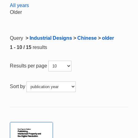
All years
Older
Query
>
Industrial Designs
>
Chinese
>
older
1 - 10 / 15
results
Results per page
Sort by