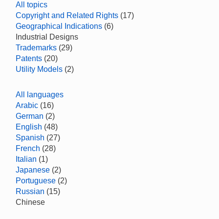
All topics
Copyright and Related Rights
(17)
Geographical Indications
(6)
Industrial Designs
Trademarks
(29)
Patents
(20)
Utility Models
(2)
All languages
Arabic
(16)
German
(2)
English
(48)
Spanish
(27)
French
(28)
Italian
(1)
Japanese
(2)
Portuguese
(2)
Russian
(15)
Chinese