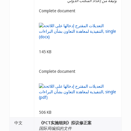
وثيقة من إعداد المكتب الدولي
Complete document
145 KB
Complete document
506 KB
中文
《PCT实施细则》拟议修正案
国际局编拟的文件